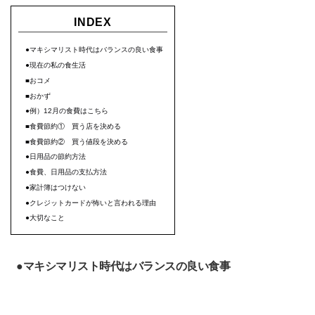
INDEX
●マキシマリスト時代はバランスの良い食事
●現在の私の食生活
■おコメ
■おかず
●例）12月の食費はこちら
■食費節約① 買う店を決める
■食費節約② 買う値段を決める
●日用品の節約方法
●食費、日用品の支払方法
●家計簿はつけない
●クレジットカードが怖いと言われる理由
●大切なこと
●マキシマリスト時代はバランスの良い食事