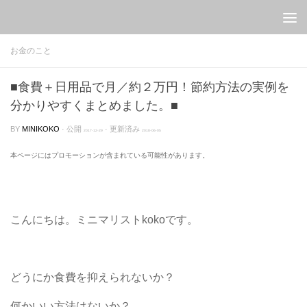
Skip to content
お金のこと
■食費＋日用品で月／約２万円！節約方法の実例を
分かりやすくまとめました。■
BY
MINIKOKO
· 公開
· 更新済み
2017-12-29
2018-06-05
本ページにはプロモーションが含まれている可能性があります。
こんにちは。ミニマリストkokoです。
どうにか食費を抑えられないか？
何かいい方法はないか？