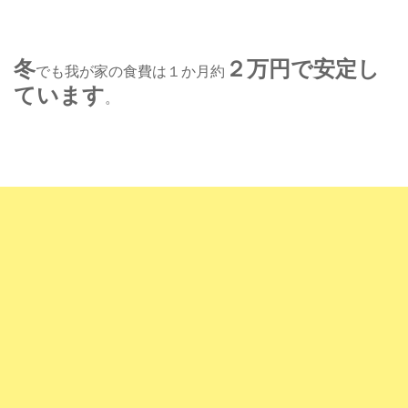
冬
２万円で安定し
でも我が家の食費は１か月約
ています
。