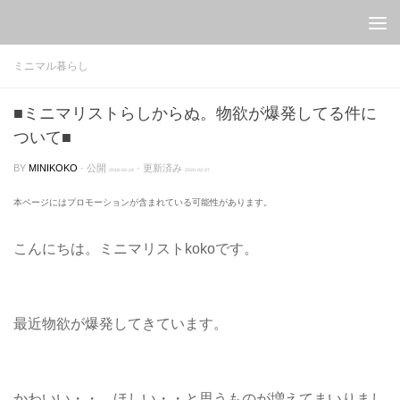
Skip to content
ミニマル暮らし
■ミニマリストらしからぬ。物欲が爆発してる件に
ついて■
BY
MINIKOKO
· 公開
· 更新済み
2018-02-24
2020-02-07
本ページにはプロモーションが含まれている可能性があります。
こんにちは。ミニマリストkokoです。
最近物欲が爆発してきています。
かわいい・・。ほしい・・と思うものが増えてまいりまし