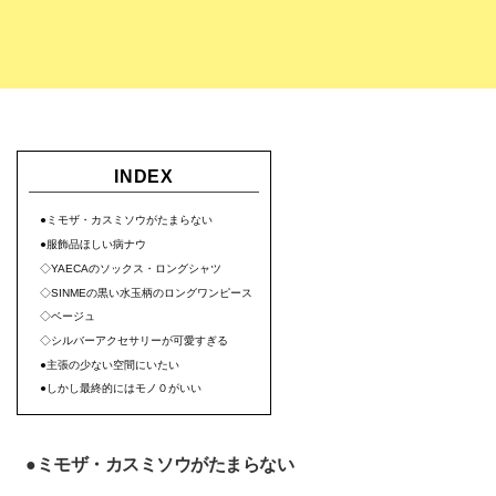
INDEX
●ミモザ・カスミソウがたまらない
●服飾品ほしい病ナウ
◇YAECAのソックス・ロングシャツ
◇SINMEの黒い水玉柄のロングワンピース
◇ベージュ
◇シルバーアクセサリーが可愛すぎる
●主張の少ない空間にいたい
●しかし最終的にはモノ０がいい
●ミモザ・カスミソウがたまらない