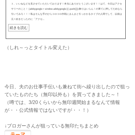
ト、いいねなどを見させていただいております！本当にありがとうございます！！はて、今日はアクセ
サリーのこと！ (adsbygoogle = window.adsbygoogle || ).push({});飾りはいらん！の果てに押してだめなら
引いてみろ！！！私はそんな手のひらコロコロ作戦にまんまと引っかかるタイプの人間でして、以前は
元々好きだったのに「アクセ...
続きを読む
（しれ～っとタイトル変えた）
今日、夫のお仕事手伝いも兼ねて街へ繰り出したので狙っ
ていたものたち（無印以外も）を買ってきました～！
（噂では、3/20くらいから無印週間始まるなんて情報
が・・公式情報ではないですが・・！）
↓ブロガーさんが狙っている無印たちまとめ