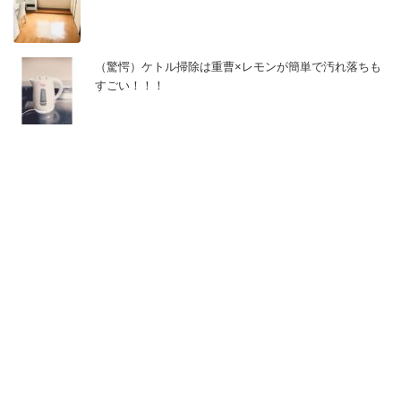
（驚愕）ケトル掃除は重曹×レモンが簡単で汚れ落ちも
すごい！！！