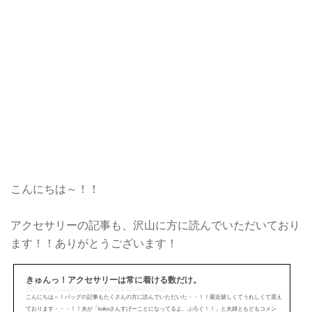
こんにちは～！！
アクセサリーの記事も、沢山に方に読んでいただいており
ます！！ありがとうございます！
きゅんっ！アクセサリーは常に着ける数だけ。
http://mini---koko.com/2020/03/16/akusesari
こんにちは～！バッグの記事もたくさんの方に読んでいただいた・・！！最近嬉しくてうれしくて震え
ております・・・！！夫が「kokoさんすげーことになってるよ、ぶろぐ！！」と夫婦ともどもコメン