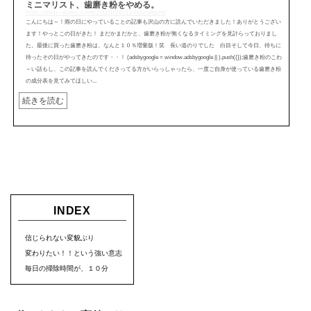
ミニマリスト、歯磨き粉をやめる。
http://mini---koko.com/2020/06/11/hamihami
こんにちは～！雨の日にやっていることの記事も沢山の方に読んでいただきました！ありがとうござい
ます！やっとこの日がきた！ まだかまだかと、歯磨き粉が無くなるタイミングを見計らっておりまし
た。最後に買った歯磨き粉は、なんと１０％増量版！笑 長い道のりでした 白目そして今日、待ちに
待ったその日がやってきたのです・・！ (adsbygoogle = window.adsbygoogle || ).push({});歯磨き粉のこわ
～い話もし、この記事を読んでくださってる方がいらっしゃったら、一度ご自身が使っている歯磨き粉
の成分表を見てみてほしい...
続きを読む
INDEX
信じられない変貌ぶり
変わりたい！！という強い意志
毎日の掃除時間が、１０分