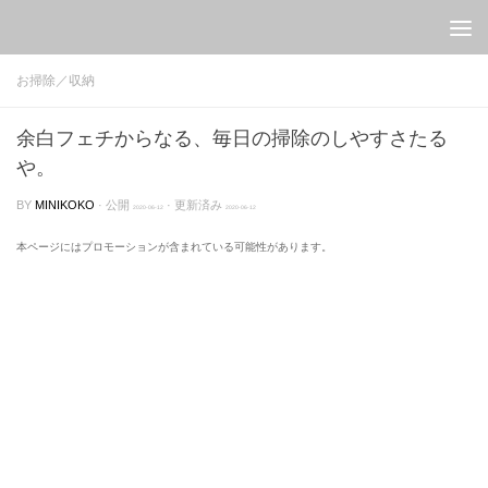
Skip to content
お掃除／収納
余白フェチからなる、毎日の掃除のしやすさたる
や。
BY
MINIKOKO
· 公開
· 更新済み
2020-06-12
2020-06-12
本ページにはプロモーションが含まれている可能性があります。