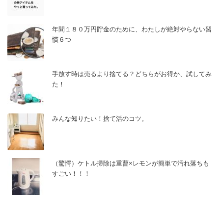
年間１８０万円貯金のために、わたしが絶対やらない習
慣６つ
手放す時は売るより捨てる？どちらがお得か、試してみ
た！
みんな知りたい！捨て活のコツ。
（驚愕）ケトル掃除は重曹×レモンが簡単で汚れ落ちも
すごい！！！