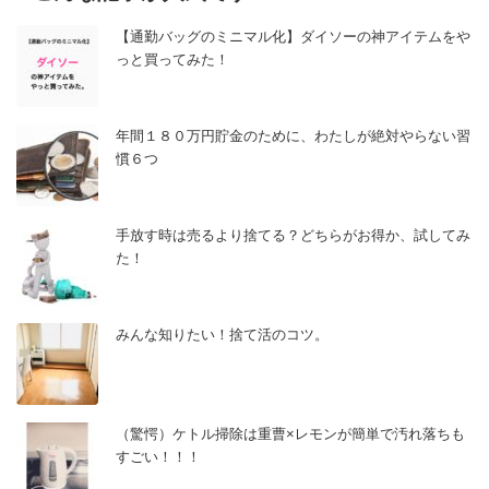
【通勤バッグのミニマル化】ダイソーの神アイテムをや
っと買ってみた！
年間１８０万円貯金のために、わたしが絶対やらない習
慣６つ
手放す時は売るより捨てる？どちらがお得か、試してみ
た！
みんな知りたい！捨て活のコツ。
（驚愕）ケトル掃除は重曹×レモンが簡単で汚れ落ちも
すごい！！！