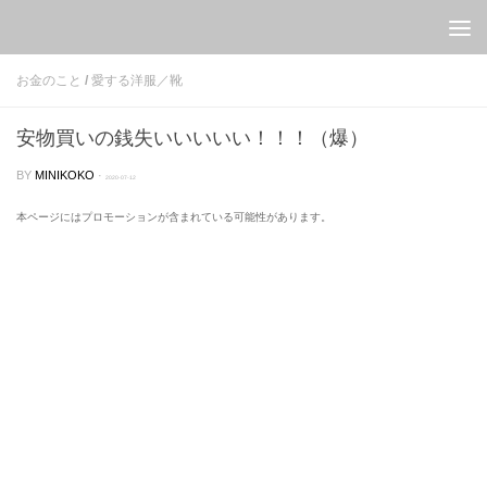
Skip to content
お金のこと
/
愛する洋服／靴
安物買いの銭失いいいいい！！！（爆）
BY
MINIKOKO
·
2020-07-12
本ページにはプロモーションが含まれている可能性があります。