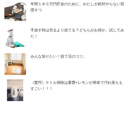
年間１８０万円貯金のために、わたしが絶対やらない習
慣６つ
手放す時は売るより捨てる？どちらがお得か、試してみ
た！
みんな知りたい！捨て活のコツ。
（驚愕）ケトル掃除は重曹×レモンが簡単で汚れ落ちも
すごい！！！