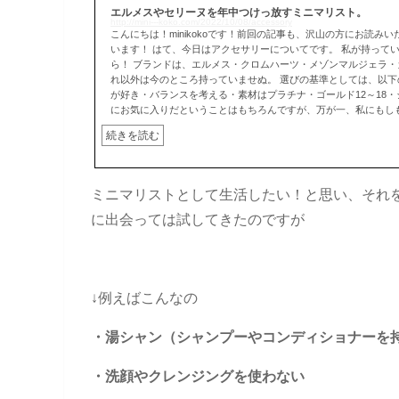
エルメスやセリーヌを年中つけっ放すミニマリスト。
http://mini---koko.com/2022/10/08/accessory
こんにちは！minikokoです！前回の記事も、沢山の方にお読み
います！ はて、今日はアクセサリーについてです。 私が持って
ら！ ブランドは、エルメス・クロムハーツ・メゾンマルジェラ
れ以外は今のところ持っていませぬ。 選びの基準としては、以
が好き・バランスを考える・素材はプラチナ・ゴールド12～18・シ
にお気に入りだということはもちろんですが、万が一、私にもしもの
続きを読む
ミニマリストとして生活したい！と思い、それ
に出会っては試してきたのですが
↓例えばこんなの
・湯シャン（シャンプーやコンディショナーを
・洗顔やクレンジングを使わない