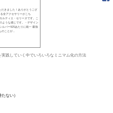
いただきました！ありがとうござ
いる全アクセサリーがこち
・カルティエ・セリーヌです。こ
下のような感じです。・デザイン
ルバー925あたりに統一 最強
ことが...
を実践していく中でいろいろなミニマム化の方法
持たない）