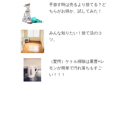
手放す時は売るより捨てる？ど
ちらがお得か、試してみた！
みんな知りたい！捨て活のコ
ツ。
（驚愕）ケトル掃除は重曹×レ
モンが簡単で汚れ落ちもすご
い！！！