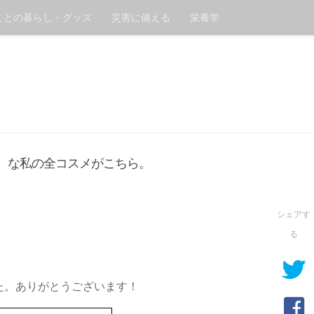
ことの暮らし・グッズ
災害に備える
栄養学
、な私の全コスメがこちら。
シェアす
る
た。ありがとうございます！