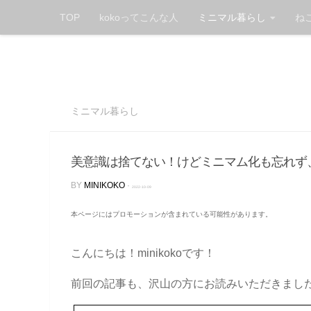
TOP
kokoってこんな人
ミニマル暮らし
ね
Skip to content
ミニマル暮らし
美意識は捨てない！けどミニマム化も忘れず
BY
MINIKOKO
·
2022-10-09
本ページにはプロモーションが含まれている可能性があります。
こんにちは！minikokoです！
前回の記事も、沢山の方にお読みいただきまし