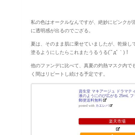
私の色はオークルなんですが、絶妙にピンクが
に透明感が出るのでござる。
夏は、そのまま肌に乗せていましたが、乾燥し
塗るようにしたらこれまたうるうる(´ﾟдﾟ｀)！
他のファンデに比べて、真夏の灼熱マスク内で
く間はリピートし続ける予定です。
資生堂 マキアージュ ドラマテ
液のようにのび広がる 25mL ファ
郵便送料無料
posted with
カエレバ
楽天市場