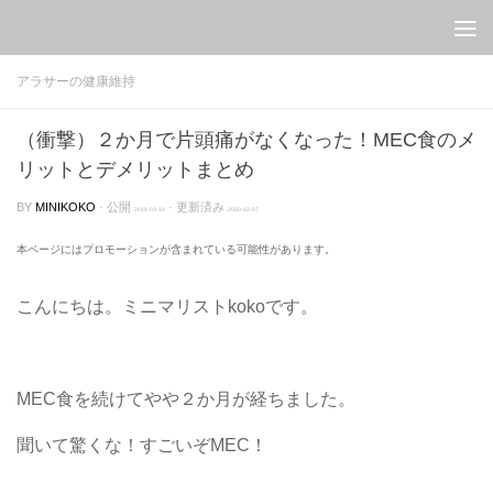
Skip to content
アラサーの健康維持
（衝撃）２か月で片頭痛がなくなった！MEC食のメ
リットとデメリットまとめ
BY
MINIKOKO
· 公開
· 更新済み
2018-03-19
2020-02-07
本ページにはプロモーションが含まれている可能性があります。
こんにちは。ミニマリストkokoです。
MEC食を続けてやや２か月が経ちました。
聞いて驚くな！すごいぞMEC！