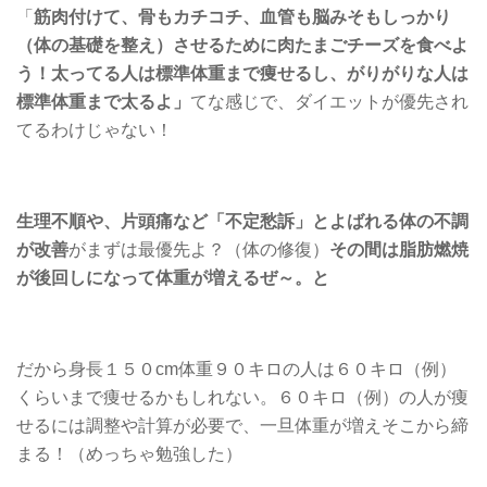
「
筋肉付けて、骨もカチコチ、血管も脳みそもしっかり
（体の基礎を整え）させるために肉たまごチーズを食べよ
う！太ってる人は標準体重まで痩せるし、がりがりな人は
標準体重まで太るよ」
てな感じで、ダイエットが優先され
てるわけじゃない！
生理不順や、片頭痛など「不定愁訴」とよばれる体の不調
が改善
がまずは最優先よ？（体の修復）
その間は脂肪燃焼
が後回しになって体重が増えるぜ～。と
だから身長１５０cm体重９０キロの人は６０キロ（例）
くらいまで痩せるかもしれない。６０キロ（例）の人が痩
せるには調整や計算が必要で、一旦体重が増えそこから締
まる！（めっちゃ勉強した）