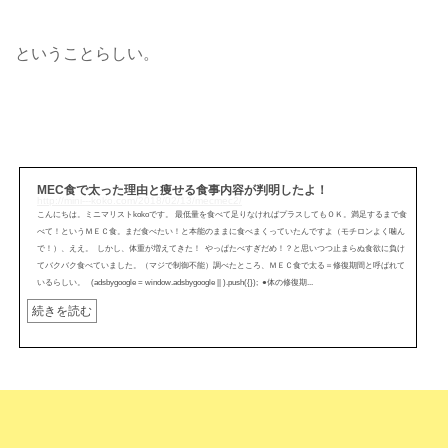
ということらしい。
MEC食で太った理由と痩せる食事内容が判明したよ！
http://mini---koko.com/2018/02/13/mecmec2/
こんにちは。ミニマリストkokoです。 最低量を食べて足りなければプラスしてもＯＫ。満足するまで食
べて！というＭＥＣ食。まだ食べたい！と本能のままに食べまくっていたんですよ（モチロンよく噛ん
で！）、ええ。 しかし、体重が増えてきた！ やっぱたべすぎだめ！？と思いつつ止まらぬ食欲に負け
てバクバク食べていました。（マジで制御不能）調べたところ、ＭＥＣ食で太る＝修復期間と呼ばれて
いるらしい。 (adsbygoogle = window.adsbygoogle || ).push({}); ●体の修復期...
続きを読む