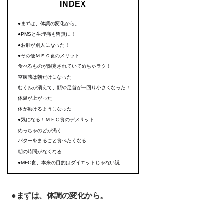
INDEX
●まずは、体調の変化から。
●PMSと生理痛も皆無に！
●お肌が別人になった！
●その他ＭＥＣ食のメリット
食べるものが限定されていてめちゃラク！
空腹感は朝だけになった
むくみが消えて、顔や足首が一回り小さくなった！
体温が上がった
体が動けるようになった
●気になる！ＭＥＣ食のデメリット
めっちゃのどが渇く
バターをまるごと食べたくなる
朝の時間がなくなる
●MEC食、本来の目的はダイエットじゃない説
●まずは、体調の変化から。