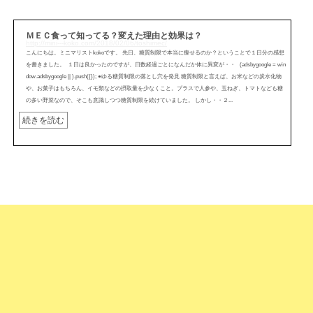
ＭＥＣ食って知ってる？変えた理由と効果は？
http://mini---koko.com/2018/02/06/toshimec/
こんにちは。ミニマリストkokoです。 先日、糖質制限で本当に痩せるのか？ということで１日分の感想
を書きました。 １日は良かったのですが、日数経過ごとになんだか体に異変が・・ (adsbygoogle = win
dow.adsbygoogle || ).push({}); ●ゆる糖質制限の落とし穴を発見 糖質制限と言えば、お米などの炭水化物
や、お菓子はもちろん、イモ類などの摂取量を少なくこと。プラスで人参や、玉ねぎ、トマトなども糖
の多い野菜なので、そこも意識しつつ糖質制限を続けていました。 しかし・・２...
続きを読む