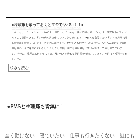
■片頭痛を放っておくとマジでヤバい！！■
http://mini---koko.com/2018/01/25/hendutuyaba/
こんにちは。ミニマリストkokoです。 最近、とてつもない体の不調と戦っています。突然現れだしたの
ですごく恐怖！あと、私の持病の片頭痛について少し触れます。 ●寝ても寝足りない 私の１か月平均睡
眠時間は８時間くらいです。医学的には寝すぎ、十分すぎるのかもしれません。もちろん最近までは快
適な睡眠ライフを送れていました！ しかし突然、寝ても寝足りない生活が始まって困り果てていま
す。 時期は１週間ほど前からで丁度、月のモノが終わる数日前から続いています。昨日は９時間半も寝
て、寝...
続きを読む
●PMSと生理痛も皆無に！
全く動けない！寝ていたい！仕事も行きたくない！誰にも