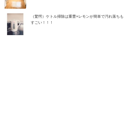
（驚愕）ケトル掃除は重曹×レモンが簡単で汚れ落ちも
すごい！！！