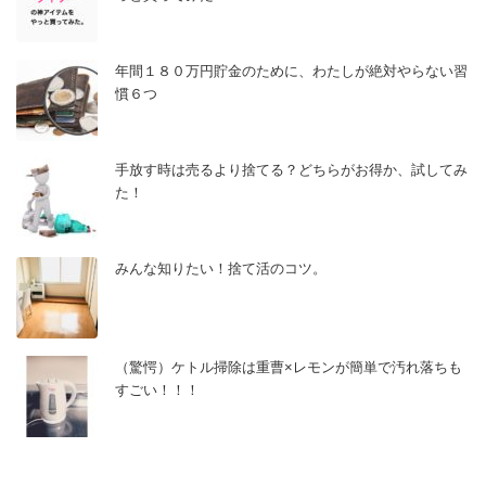
年間１８０万円貯金のために、わたしが絶対やらない習
慣６つ
手放す時は売るより捨てる？どちらがお得か、試してみ
た！
みんな知りたい！捨て活のコツ。
（驚愕）ケトル掃除は重曹×レモンが簡単で汚れ落ちも
すごい！！！