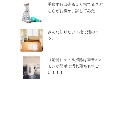
手放す時は売るより捨てる？ど
ちらがお得か、試してみた！
みんな知りたい！捨て活のコ
ツ。
（驚愕）ケトル掃除は重曹×レ
モンが簡単で汚れ落ちもすご
い！！！