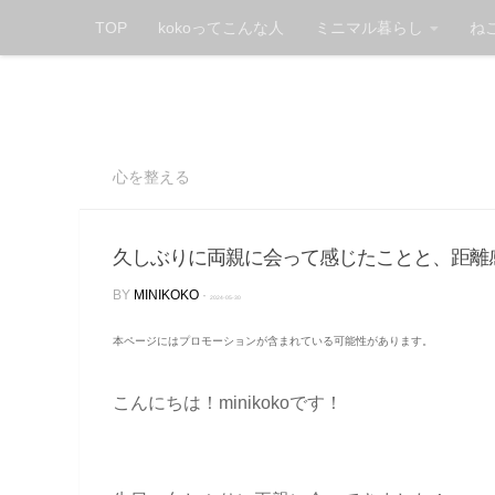
TOP
kokoってこんな人
ミニマル暮らし
ね
Skip to content
心を整える
久しぶりに両親に会って感じたことと、距離
BY
MINIKOKO
·
2024-05-30
本ページにはプロモーションが含まれている可能性があります。
こんにちは！minikokoです！