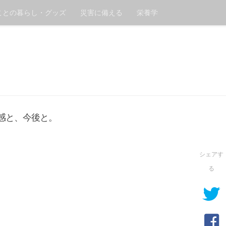
ことの暮らし・グッズ
災害に備える
栄養学
感と、今後と。
シェアす
る