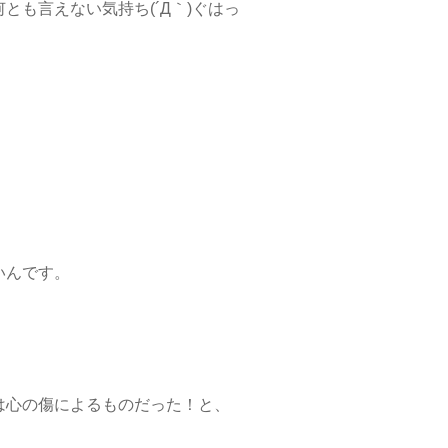
も言えない気持ち(´Д｀)ぐはっ
いんです。
は心の傷によるものだった！と、