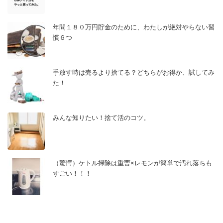
年間１８０万円貯金のために、わたしが絶対やらない習
慣６つ
手放す時は売るより捨てる？どちらがお得か、試してみ
た！
みんな知りたい！捨て活のコツ。
（驚愕）ケトル掃除は重曹×レモンが簡単で汚れ落ちも
すごい！！！