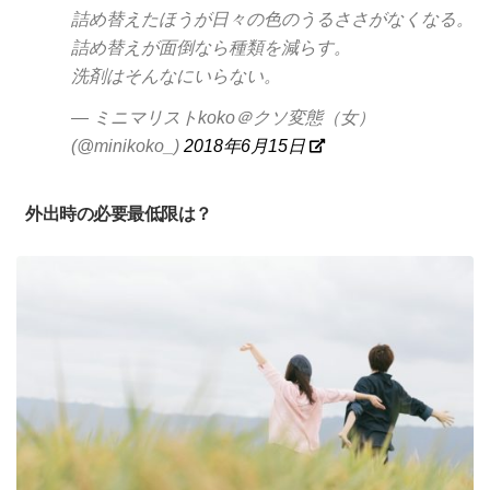
詰め替えたほうが日々の色のうるささがなくなる。
詰め替えが面倒なら種類を減らす。
洗剤はそんなにいらない。
— ミニマリストkoko＠クソ変態（女）
(@minikoko_)
2018年6月15日
外出時の必要最低限は？