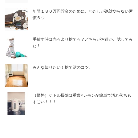
年間１８０万円貯金のために、わたしが絶対やらない習
慣６つ
手放す時は売るより捨てる？どちらがお得か、試してみ
た！
みんな知りたい！捨て活のコツ。
（驚愕）ケトル掃除は重曹×レモンが簡単で汚れ落ちも
すごい！！！