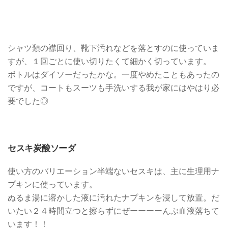
シャツ類の襟回り、靴下汚れなどを落とすのに使っていま
すが、１回ごとに使い切りたくて細かく切っています。
ボトルはダイソーだったかな。一度やめたこともあったの
ですが、コートもスーツも手洗いする我が家にはやはり必
要でした◎
セスキ炭酸ソーダ
使い方のバリエーション半端ないセスキは、主に生理用ナ
プキンに使っています。
ぬるま湯に溶かした液に汚れたナプキンを浸して放置。だ
いたい２４時間立つと擦らずにぜーーーーんぶ血液落ちて
います！！