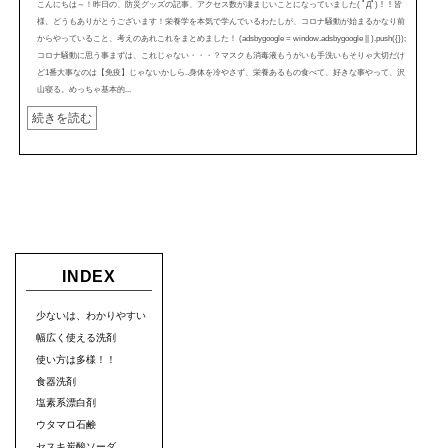
こんにちは～！昨日の、防災グッズの記事、アクセス数が凄まじいことになっていました( ﾟДﾟ)！！皆
様、どうもありがとうございます！栄養学を本気で学んでいるわたしが、コロナ騒動が始まるかなり前
からやっていること、考えのあれこれをまとめました！ (adsbygoogle = window.adsbygoogle || ).push({});
コロナ騒動に思う事まずは、これじゃない・・・？マスクも消毒液もうがいも手洗いもそりゃ大切だけ
ど1番大事なのは【免疫】じゃないかしら..身体を冷やさず、栄養あるもの食べて、好きな事やって、沢
山寝る。めっちゃ基本的...
続きを読む
INDEX
少ないは、わかりやすい
幅広く使える洗剤
使い方は多様！！
食器洗剤
塩素系漂白剤
ウタマロ石鹸
セスキ炭酸ソーダ