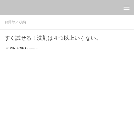
Skip to content
お掃除／収納
すぐ試せる！洗剤は４つ以上いらない。
BY
MINIKOKO
·
2020-03-12