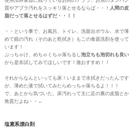
使用済み食器に残っているお肉のアブラ、お魚のタンパク
質やアブラ汚れをスッキリ落とせるならば・・！
人間の皮
脂だって落とせるはずだ・・！！
・・という事で、お風呂、トイレ、洗面台ボウル、水で薄
めて鏡の汚れ（そのあと乾拭き）もこの食器洗剤を使って
います！
ぶっちゃけ、めちゃくちゃ落ちるし
泡立ちも泡切れも良い
から是非試してみてほしいです！激おすすめ！！
それからなんといっても床！いままで水拭きだったんです
が、薄めた液で拭いてみたらめっちゃ落ちるよ！！！
で、あとから気づいた。床汚れって主に足の裏の皮脂とか
角質だよね・・←
塩素系漂白剤