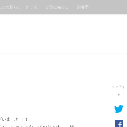
ことの暮らし・グッズ
災害に備える
栄養学
。
シェアす
る
ざいました！！