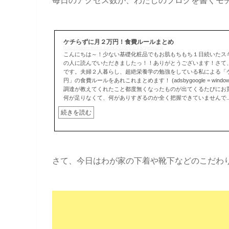
毎日のアクセス数が、わたしのブログを書くモ
ケチらずに月２万円！食費ルールまとめ
http://mini---koko.com/2020/03/18/syokuhi/
こんにちは～！少ない基礎化粧品でもお肌もちもち１日続いたス
の人に読んでいただきましたっ！！ありがとうございます！さて
です。夫婦２人暮らし、超絶栄養学の勉強をしている私による「
円」の食費ルールをあれこれまとめます！ (adsbygoogle = window.adsby
調達が教えてくれたこと都度無くなったものが出てくるたびにお
何が足りなくて、何がありすぎるのか全く把握できていませんで..
続きを読む
さて、今日はわが家の下着や靴下などのこだわ