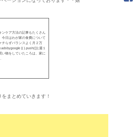
チベーションになっております・・嬉
キンケア方法の記事もたくさん
、今日はわが家の食費について
ケチらずバランスよく月２万
google || ).push({});週１
買い物をしていたころは、家に
.
りをまとめていきます！