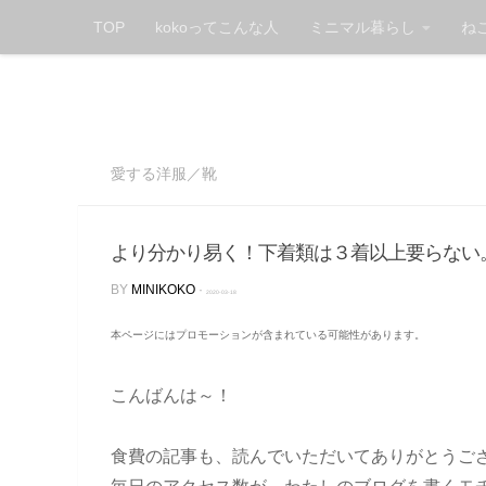
TOP
kokoってこんな人
ミニマル暮らし
ね
Skip to content
愛する洋服／靴
より分かり易く！下着類は３着以上要らない
BY
MINIKOKO
·
2020-03-18
本ページにはプロモーションが含まれている可能性があります。
こんばんは～！
食費の記事も、読んでいただいてありがとうご