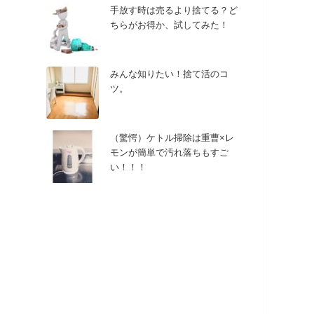
手放す時は売るより捨てる？ど
ちらがお得か、試してみた！
みんな知りたい！捨て活のコ
ツ。
（驚愕）ケトル掃除は重曹×レ
モンが簡単で汚れ落ちもすご
い！！！