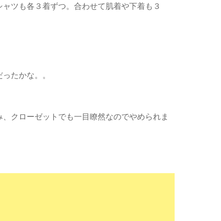
シャツも各３着ずつ。合わせて肌着や下着も３
だったかな。。
み、クローゼットでも一目瞭然なのでやめられま