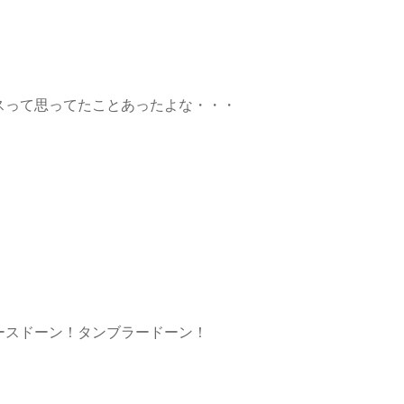
スって思ってたことあったよな・・・
ースドーン！タンブラードーン！