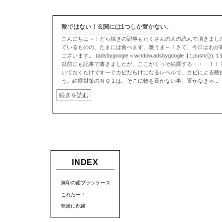
靴ではない！玄関には1つしか置かない。
http://mini---koko.com/2020/03/20/genkan/
こんにちは～！どら焼きの記事もたくさんの人の読んで頂きまし
ているものの、たまには食べます。激うま～！さて、今日はわが
ございます。 (adsbygoogle = window.adsbygoogle || ).p
以前にも記事で書きましたが、ここがくっそ結露する・・・！！
いておくだけですーぐカビだらけになるレベルで、カビによる断
う。結露対策のＮＯ１は、そこに物を置かない事。置かなきゃ...
続きを読む
INDEX
無印の歯ブラシケース
これだー！
乾燥に配慮