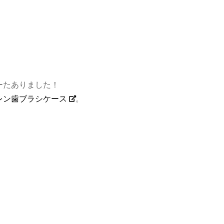
ーたありました！
レン歯ブラシケース
。