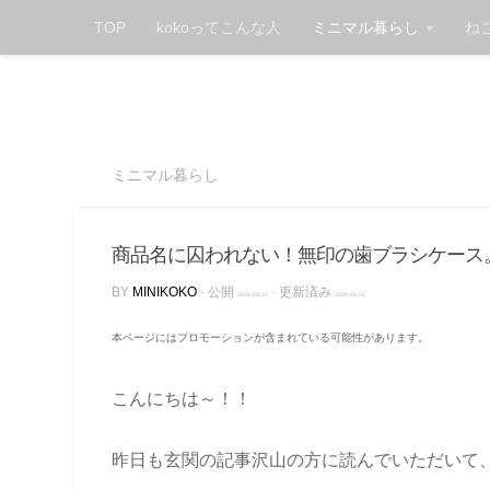
TOP
kokoってこんな人
ミニマル暮らし
ね
Skip to content
ミニマル暮らし
商品名に囚われない！無印の歯ブラシケース
BY
MINIKOKO
· 公開
· 更新済み
2020-03-21
2020-03-21
本ページにはプロモーションが含まれている可能性があります。
こんにちは～！！
昨日も玄関の記事沢山の方に読んでいただいて