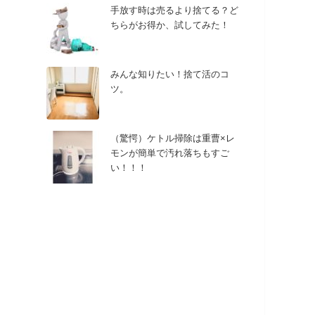
手放す時は売るより捨てる？ど
ちらがお得か、試してみた！
みんな知りたい！捨て活のコ
ツ。
（驚愕）ケトル掃除は重曹×レ
モンが簡単で汚れ落ちもすご
い！！！