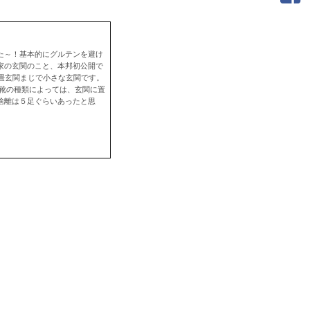
た～！基本的にグルテンを避け
家の玄関のこと、本邦初公開で
ush({});１畳玄関まじで小さな玄関です。
 靴の種類によっては、玄関に置
捨離は５足ぐらいあったと思