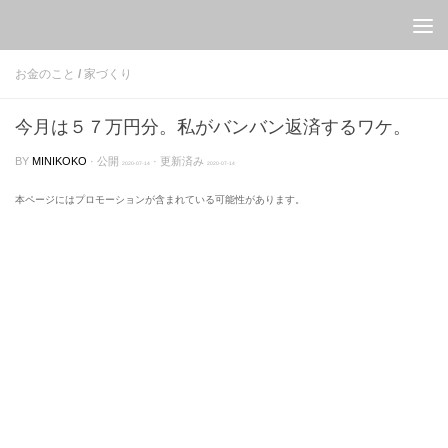
Skip to content
お金のこと
/
家づくり
今月は５７万円分。私がバンバン返済するワケ。
BY
MINIKOKO
· 公開
· 更新済み
2020-07-14
2020-07-14
本ページにはプロモーションが含まれている可能性があります。