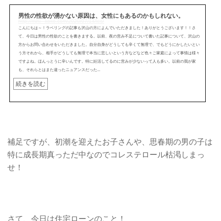
男性の性欲が湧かない原因は、女性にもあるのかもしれない。
http://mini---koko.com/2020/07/14/les/
こんにちは～！ラベリングの記事も沢山の方によんでいただきました！ありがとうございます！！さ
て、今日は男性の性欲のことを書きまする。以前、夜の営み不足について書いた記事について、沢山の
方からお問い合わせをいただきました。自分自身がどうしても辛くて無理で、でもどうにかしたいとい
う方それから、相手がどうしても無理で本当に悲しいという方などなど色々ご家庭によって事情は様々
ですよね。ほんっとうに辛いんです。特に妊活してるのに営みが少ないって人も多い。以前の我が家
も、それらとはまた違ったニュアンスだった...
続きを読む
補足ですが、初潮を迎えたお子さんや、思春期の男の子は
特に成長期真っただ中なのでコレステロール枯渇しまっ
せ！
さて、今日は住宅ローンのこと！