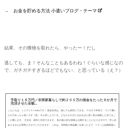
→
お金を貯める方法 小遣いブログ・テーマ
結果、その獲物を取れたら、やったー！だし
逃しても、ま！そんなこともあるわね！ぐらいな感じなの
で、ガチガチすぎるほどでもない、と思っている（え？）
手取り１６万円／非実家暮らしで約２００万の借金をたった９か月で
完済させた全貌...
https://note.com/minikoko_/n/nfb64db80a7d7
こんにちは。ミニマリストkokoです！ 借金完済は、誰にでも絶対にできる。 ※ガチで本気で、マジで書い
たのでめっちゃ長いです（笑） 今も苦しんでいる、どなたかの力になれればと思い私が経験した全てをこ
こに晒します。 大丈夫、絶対に完済できます。 私の個人的な情報も公開することになりますので、申し訳
ありませんが有料とさせていただきます。 これは、当時私の借金嫌いを知った上で、ツラっと結婚前提に