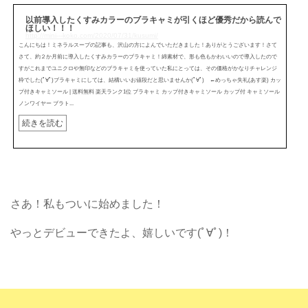
以前導入したくすみカラーのブラキャミが引くほど優秀だから読んで
ほしい！！！
http://mini---koko.com/2020/07/31/kusumi/
こんにちは！ミネラルスープの記事も、沢山の方によんでいただきました！ありがとうございます！さて
さて、約２か月前に導入したくすみカラーのブラキャミ！綿素材で、形も色もかわいいので導入したので
すがこれまでユニクロや無印などのブラキャミを使っていた私にとっては、その価格がかなりチャレンジ
枠でした(ﾟ∀ﾟ)ブラキャミにしては、結構いいお値段だと思いませんか(ﾟ∀ﾟ) ←めっちゃ失礼(あす楽) カッ
プ付きキャミソール | 送料無料 楽天ランク1位 ブラキャミ カップ付きキャミソール カップ付 キャミソール
ノンワイヤー ブラト...
続きを読む
さあ！私もついに始めました！
やっとデビューできたよ、嬉しいです(ﾟ∀ﾟ)！