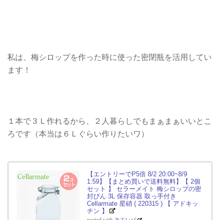
私は、梅シロップを作った時に使った密閉瓶を活用してい
ます！
１本で３Ｌ作れるから、２人暮らしでもまぁまぁいいとこ
ろです（本当は６Ｌぐらい作りたいワ）
【エントリーでP5倍 8/2 20:00~8/9
1:59】【まとめ買いで送料無料】【 2個
セット 】 セラーメイト 梅シロップの密
封びん 3L 保存容器 取っ手付き
Cellarmate 星硝 ( 220315 ) 【 アドキッ
チン 】
posted with
カエレバ