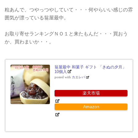
粒あんで、つやっつやしていて・・・何やらいい感じの雰
囲気が漂っている翁屋最中。
お取り寄せランキングＮＯ１と来たもんだ・・・買おう
か、買わまいか・・。
翁屋最中 和菓子 ギフト 「きぬの夕月」
10個入
posted with
カエレバ
楽天市場
Amazon