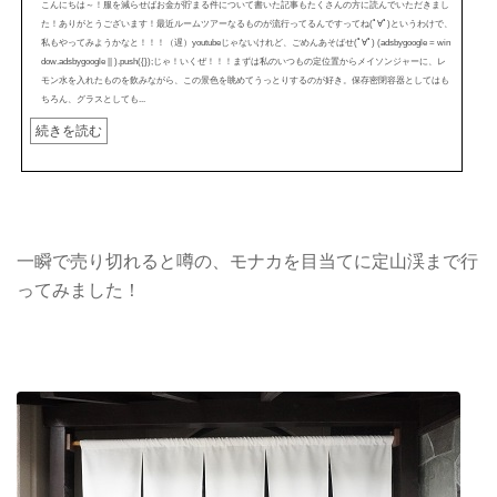
こんにちは～！服を減らせばお金が貯まる件について書いた記事もたくさんの方に読んでいただきまし
た！ありがとうございます！最近ルームツアーなるものが流行ってるんですってね(ﾟ∀ﾟ)というわけで、
私もやってみようかなと！！！（遅）youtubeじゃないけれど、ごめんあそばせ(ﾟ∀ﾟ) (adsbygoogle = win
dow.adsbygoogle || ).push({});じゃ！いくぜ！！！まずは私のいつもの定位置からメイソンジャーに、レ
モン水を入れたものを飲みながら、この景色を眺めてうっとりするのが好き。保存密閉容器としてはも
ちろん、グラスとしても...
続きを読む
一瞬で売り切れると噂の、モナカを目当てに定山渓まで行
ってみました！