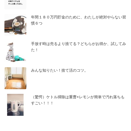
年間１８０万円貯金のために、わたしが絶対やらない習
慣６つ
手放す時は売るより捨てる？どちらがお得か、試してみ
た！
みんな知りたい！捨て活のコツ。
（驚愕）ケトル掃除は重曹×レモンが簡単で汚れ落ちも
すごい！！！