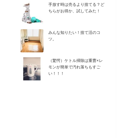
手放す時は売るより捨てる？ど
ちらがお得か、試してみた！
みんな知りたい！捨て活のコ
ツ。
（驚愕）ケトル掃除は重曹×レ
モンが簡単で汚れ落ちもすご
い！！！