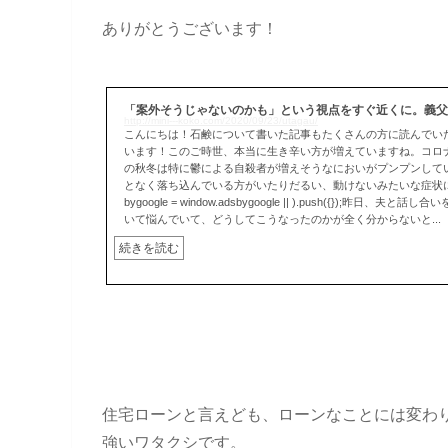
ありがとうございます！
「案外そうじゃないのかも」という視点をすぐ近くに。義父
http://mini---koko.com/2020/09/23/utagau/
こんにちは！石鹸について書いた記事もたくさんの方に読んでい
います！このご時世、本当に生き辛い方が増えていますね。コロ
の秋冬は特に鬱による自殺者が増えそうなにおいがプンプンして
となく落ち込んでいる方がいたりだるい、動けないみたいな症状に悩
bygoogle = window.adsbygoogle || ).push({});昨日
いて悩んでいて、どうしてこうなったのかが全く分からないと...
続きを読む
住宅ローンと言えども、ローンなことには変わ
強いワタクシです。