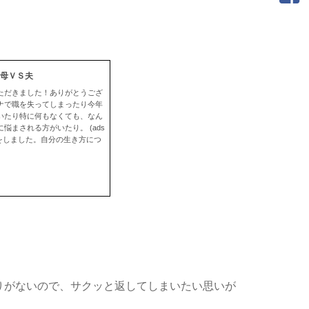
母ＶＳ夫
ただきました！ありがとうござ
ナで職を失ってしまったり今年
いたり特に何もなくても、なん
まされる方がいたり。 (ads
、夫と話し合いをしました。自分の生き方につ
りがないので、サクッと返してしまいたい思いが