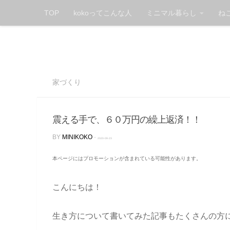
TOP
kokoってこんな人
ミニマル暮らし
ね
Skip to content
家づくり
震える手で、６０万円の繰上返済！！
BY
MINIKOKO
·
2020-09-23
本ページにはプロモーションが含まれている可能性があります。
こんにちは！
生き方について書いてみた記事もたくさんの方