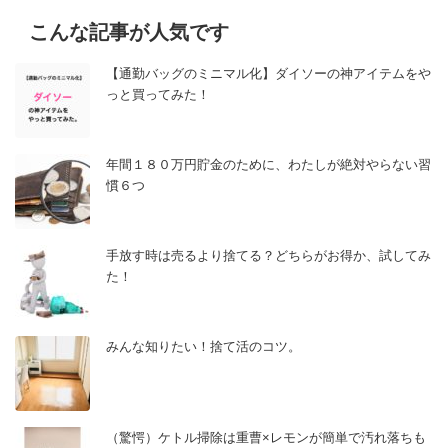
こんな記事が人気です
【通勤バッグのミニマル化】ダイソーの神アイテムをや
っと買ってみた！
年間１８０万円貯金のために、わたしが絶対やらない習
慣６つ
手放す時は売るより捨てる？どちらがお得か、試してみ
た！
みんな知りたい！捨て活のコツ。
（驚愕）ケトル掃除は重曹×レモンが簡単で汚れ落ちも