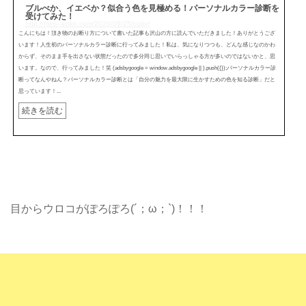
ブルべか、イエベか？似合う色を見極める！パーソナルカラー診断を
受けてみた！
http://mini---koko.com/2020/09/25/color/
こんにちは！頂き物のお断り方について書いた記事も沢山の方に読んでいただきました！ありがとうござ
います！人生初のパーソナルカラー診断に行ってみました！私は、気になりつつも、どんな感じなのかわ
からず、そのまま手を出さない状態だったので多分同じ思いでいらっしゃる方が多いのではないかと、思
います。なので、行ってみました！笑 (adsbygoogle = window.adsbygoogle || ).push({});パーソナルカラー診
断ってなんやねん？パーソナルカラー診断とは「自分の魅力を最大限に生かすための色を知る診断」だと
思っています！...
続きを読む
目からウロコがぽろぽろ(´；ω；`)！！！