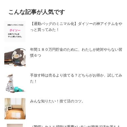
こんな記事が人気です
【通勤バッグのミニマル化】ダイソーの神アイテムをや
っと買ってみた！
年間１８０万円貯金のために、わたしが絶対やらない習
慣６つ
手放す時は売るより捨てる？どちらがお得か、試してみ
た！
みんな知りたい！捨て活のコツ。
（驚愕）ケトル掃除は重曹×レモンが簡単で汚れ落ちも