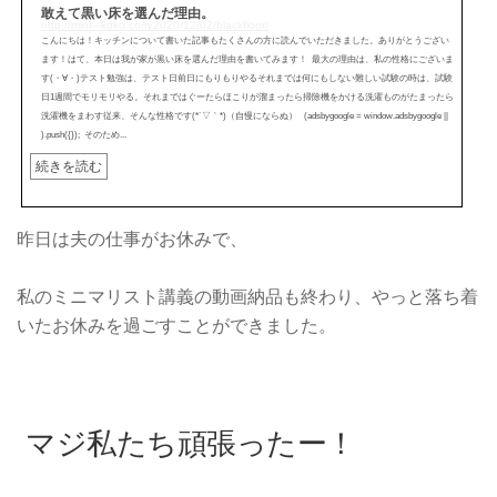
敢えて黒い床を選んだ理由。
http://mini---koko.com/2020/12/02/blackfloor/
こんにちは！キッチンについて書いた記事もたくさんの方に読んでいただきました。ありがとうござい
ます！はて、本日は我が家が黒い床を選んだ理由を書いてみます！ 最大の理由は、私の性格にございま
す(・∀・)テスト勉強は、テスト日前日にもりもりやるそれまでは何にもしない難しい試験の時は、試験
日1週間でモリモリやる。それまではぐーたらほこりが溜まったら掃除機をかける洗濯ものがたまったら
洗濯機をまわす従来、そんな性格です(*´▽｀*)（自慢にならぬ） (adsbygoogle = window.adsbygoogle ||
).push({}); そのため...
続きを読む
昨日は夫の仕事がお休みで、
私のミニマリスト講義の動画納品も終わり、やっと落ち着
いたお休みを過ごすことができました。
マジ私たち頑張ったー！