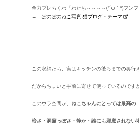
全力ブレちくわ「わたち～～～～(*´ω｀*)フン
→
ぼのぼのねこ写真 猫ブログ・テーマ
この収納たち、実はキッチンの後ろまでの奥行
だからちょいと手前に寄せて使っているのです
このウラ空間が、
ねこちゃんにとっては最高の
暗さ・洞窟っぽさ・静か・誰にも邪魔されない