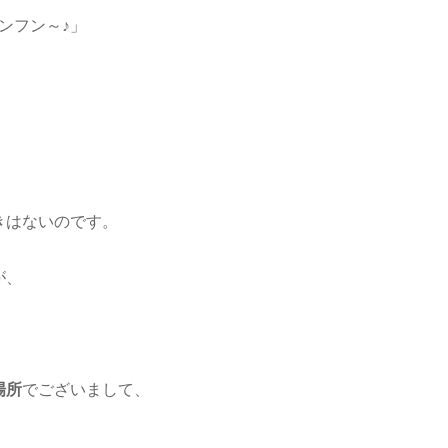
フンフン～♪」
きはないのです。
が、
場所
でございまして、