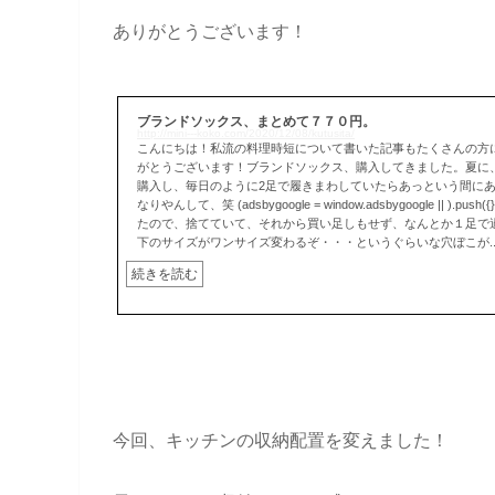
ありがとうございます！
ブランドソックス、まとめて７７０円。
http://mini---koko.com/2020/12/08/kutusita/
こんにちは！私流の料理時短について書いた記事もたくさんの方
がとうございます！ブランドソックス、購入してきました。夏に、
購入し、毎日のように2足で履きまわしていたらあっという間に
なりやんして、笑 (adsbygoogle = window.adsbygoogle || ).
たので、捨てていて、それから買い足しもせず、なんとか１足で
下のサイズがワンサイズ変わるぞ・・・というぐらいな穴ぼこが..
続きを読む
今回、キッチンの収納配置を変えました！