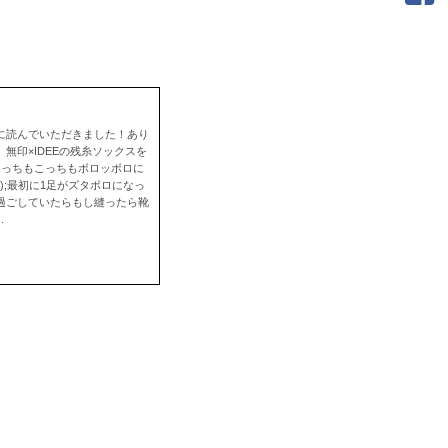
に読んでいただきました！あり
無印×IDEEの残糸ソックスを
あっちもこっちもボロッボロに
push({});最初に1足がズタボロになっ
過ごしていたらもし縫ったら靴
.