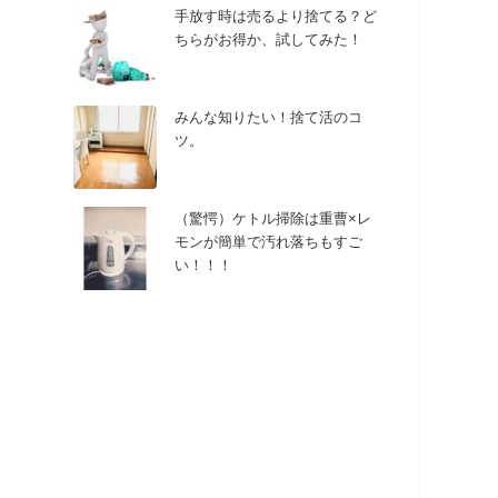
手放す時は売るより捨てる？ど
ちらがお得か、試してみた！
みんな知りたい！捨て活のコ
ツ。
（驚愕）ケトル掃除は重曹×レ
モンが簡単で汚れ落ちもすご
い！！！