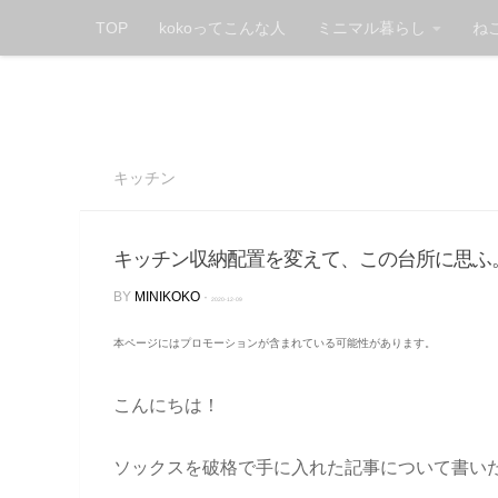
TOP
kokoってこんな人
ミニマル暮らし
ね
Skip to content
キッチン
キッチン収納配置を変えて、この台所に思ふ
BY
MINIKOKO
·
2020-12-09
本ページにはプロモーションが含まれている可能性があります。
こんにちは！
ソックスを破格で手に入れた記事について書い