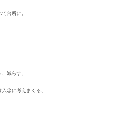
べて台所に。
る、減らす、
は入念に考えまくる、