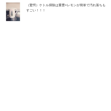
（驚愕）ケトル掃除は重曹×レモンが簡単で汚れ落ちも
すごい！！！