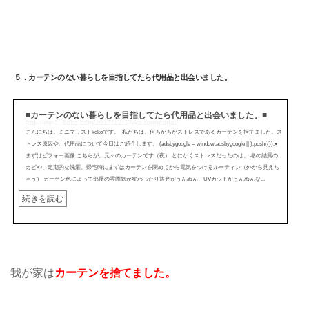
５．カーテンのない暮らしを目指してたら代用品と出会いました。
■カーテンのない暮らしを目指してたら代用品と出会いました。■
http://mini---koko.com/2017/12/17/ka-tenniranai/
こんにちは。ミニマリストkokoです。 私たちは、何もかもがストレスであるカーテンを捨てました。ス
トレス原因や、代用品について今日はご紹介します。 (adsbygoogle = window.adsbygoogle || ).push({});●
まずはビフォー画像 こちらが、元々のカーテンです（夜） とにかくストレスだったのは、 冬の結露の
カビや、定期的な洗濯、帰宅時にまずはカーテンを閉めてから電気をつけるルーティン（外から見えち
ゃう） カーテン色によって部屋の雰囲気が変わったり遮光がうんぬん、UVカットがうんぬんな...
続きを読む
我が家は
カーテンを捨てました。