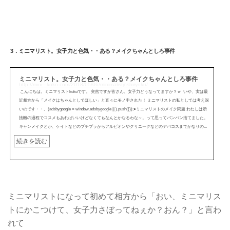
3．ミニマリスト。女子力と色気・・ある？メイクちゃんとしろ事件
ミニマリスト。女子力と色気・・ある？メイクちゃんとしろ事件
http://mini---koko.com/2018/05/06/minimalistjoshiryoku/
こんにちは。ミニマリストkokoです。 突然ですが皆さん、女子力どうなってますか？ｗ いや、実は最
近相方から「メイクはちゃんとしてほしい」と直々にモノ申された！ ミニマリストの私としては考え深
いのです・・。(adsbygoogle = window.adsbygoogle || ).push({});●ミニマリストのメイク問題 わたしは断
捨離の過程でコスメもあればいいけどなくてもなんとかなるわな～。って思ってバンバン捨てました。
キャンメイクとか、ケイトなどのプチプラからアルビオンやクリニークなどのデパコスまでかなりの...
続きを読む
ミニマリストになって初めて相方から「おい、ミニマリス
トにかこつけて、女子力さぼってねぇか？おん？」と言わ
れて