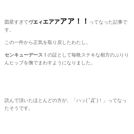
アア！！
エアア
図星すぎて
ヴ
エ
ィ
ってなった記事で
す。
この一件から正気を取り戻したわたし。
センキューデース！
の証として毎晩ステキな相方のぷりり
んヒップを撫でまわすようになりました。
読んで頂いたほとんどの方が、「ハッ( ﾟДﾟ)！」ってなっ
たそうです。