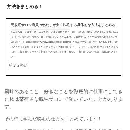
方法をまとめる！
元脱毛サロン店員のわたしが安く脱毛する具体的な方法をまとめる！
http://mini---koko.com/2018/02/02/datsumo/
こんにちは。ミニマリストkokoです。 いまや男性も脱毛サロンへ通う時代になってきましたよね。koko
は一時期、知り合いの脱毛サロンで働いていたことがあり、その際学んだことや私の脱毛事情について
のお話です！(adsbygoogle = window.adsbygoogle || ).push({});●痛みやかゆみはイヤだけど毛もイヤ！ 普
段どうやって処理していますか？ カミソリを使えば肌が負けてしまったり、範囲が広がって毛が太くな
ったり、抜く時やワックスを剥がすときの痛み！耐えられない！ 超ずぼらなわたしは、毎日めんどくさ
い...
続きを読む
興味のあること、好きなことを徹底的に仕事にしてき
た私は某有名な脱毛サロンで働いていたことがありま
す。
その時に学んだ脱毛の仕方をまとめています！