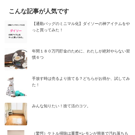
こんな記事が人気です
【通勤バッグのミニマル化】ダイソーの神アイテムをや
っと買ってみた！
年間１８０万円貯金のために、わたしが絶対やらない習
慣６つ
手放す時は売るより捨てる？どちらがお得か、試してみ
た！
みんな知りたい！捨て活のコツ。
（驚愕）ケトル掃除は重曹×レモンが簡単で汚れ落ちも