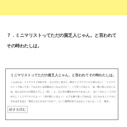
７．ミニマリストってただの貧乏人じゃん。と言われて
その時わたしは。
ミニマリストってただの貧乏人じゃん。と言われてその時わたしは。
http://mini---koko.com/2018/05/09/minimalbinbo-ja/
こんばんは、ミニマリストkokoです。 なにげなく友人に（私がミニマリストだと知らない）「ミニマリ
ストって知ってる～？なんかいま話題みたいなんだけど！」って言ってみたら 「あ～家に机しかない人
ね、あんなのただの貧乏人でしょ（笑）」と、心に氷の魔法をかけられました。 おい！わたし！ココの
わたし！ミニマリストだよっ！！目の前にいるよっ！ んでも振り返ってみれば、なにもかもミニマルに
すればするほど「貧乏となにがちがうのか？」という疑問が出てもおかしくないな～って。 相方...
続きを読む