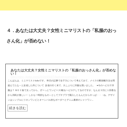
４．あなたは大丈夫？女性ミニマリストの「私服のおっ
さん化」が否めない！
あなたは大丈夫？女性ミニマリストの「私服のおっさん化」が否めな
い！
http://mini---koko.com/2018/05/07/fashionjosiryoku/
こんばんは、ミニマリストkokoです。 昨日の記事で女子力について考えてみて、メイクの断捨離方法を間
違えてたな～と反省した件について 反省の行く末で、久しぶりに洋服を買いました。 ●今のヘビロテ洋
服は？ ＭＥＣ食で太ってから、ずーっとワンピース3枚をヘビロテしてるのですが、なんせ３日に１回着る
から消耗が激しい！ しかも一時的なもの～としてプチプラで購入したもんだからやっぱ・・・ね。デザイ
ンはシンプルにリネンワンピとオーシバル的なボーダーとデニム素材のシャツワン...
続きを読む