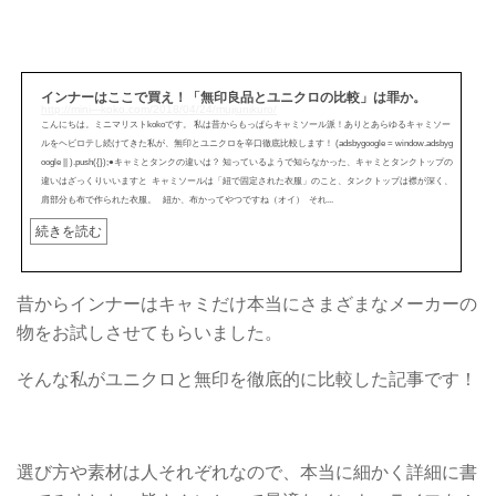
インナーはここで買え！「無印良品とユニクロの比較」は罪か。
http://mini---koko.com/2018/04/24/mujiunikuro/
こんにちは。ミニマリストkokoです。 私は昔からもっぱらキャミソール派！ありとあらゆるキャミソー
ルをヘビロテし続けてきた私が、無印とユニクロを辛口徹底比較します！ (adsbygoogle = window.adsbyg
oogle || ).push({});●キャミとタンクの違いは？ 知っているようで知らなかった、キャミとタンクトップの
違いはざっくりいいますと キャミソールは「紐で固定された衣服」のこと、タンクトップは襟が深く、
肩部分も布で作られた衣服。 紐か、布かってやつですね（オイ） それ...
続きを読む
昔からインナーはキャミだけ本当にさまざまなメーカーの
物をお試しさせてもらいました。
そんな私がユニクロと無印を徹底的に比較した記事です！
選び方や素材は人それぞれなので、本当に細かく詳細に書