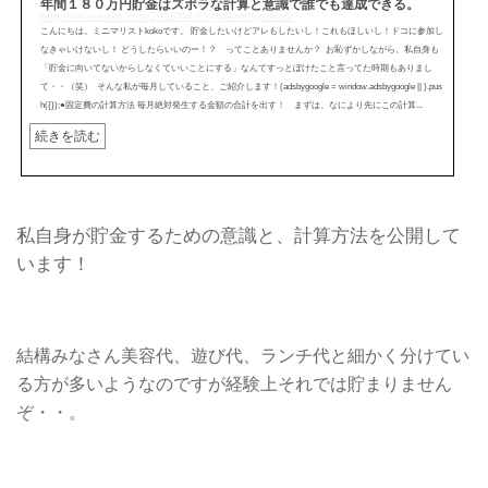
年間１８０万円貯金はズボラな計算と意識で誰でも達成できる。
http://mini---koko.com/2018/04/15/tyokinnsyuukan/
こんにちは。ミニマリストkokoです。 貯金したいけどアレもしたいし！これもほしいし！ドコに参加し
なきゃいけないし！ どうしたらいいのー！？ ってことありませんか？ お恥ずかしながら、私自身も
「貯金に向いてないからしなくていいことにする」なんてすっとぼけたこと言ってた時期もありまし
て・・（笑） そんな私が毎月していること、ご紹介します！(adsbygoogle = window.adsbygoogle || ).pus
h({});●固定費の計算方法 毎月絶対発生する金額の合計を出す！ まずは、なにより先にこの計算...
続きを読む
私自身が貯金するための意識と、計算方法を公開して
います！
結構みなさん美容代、遊び代、ランチ代と細かく分けてい
る方が多いようなのですが経験上それでは貯まりません
ぞ・・。