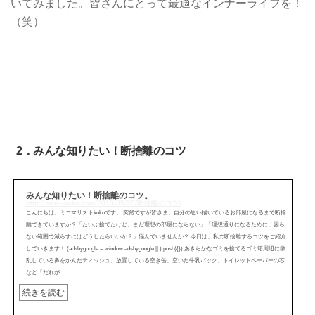
いてみました。皆さんにとって最適なインナーライフを！
（笑）
2．みんな知りたい！断捨離のコツ
みんな知りたい！断捨離のコツ。
http://mini---koko.com/2018/05/28/断捨離のコツ/
こんにちは、ミニマリストkokoです。 突然ですが皆さま、自分の思い描いているお部屋になるまで断捨
離できていますか？「たいぶ捨てたけど、まだ理想の部屋にならない」「理想通りになるために、困ら
ない範囲で減らすにはどうしたらいいか？」悩んでいませんか？ 今日は、私の断捨離するコツをご紹介
していきます！ (adsbygoogle = window.adsbygoogle || ).push({});あきらかなゴミを捨てるゴミ箱周辺に散
乱している鼻をかんだティッシュ、放置している空き缶、空いた牛乳パック、トイレットペーパーの芯
など「だれが...
続きを読む