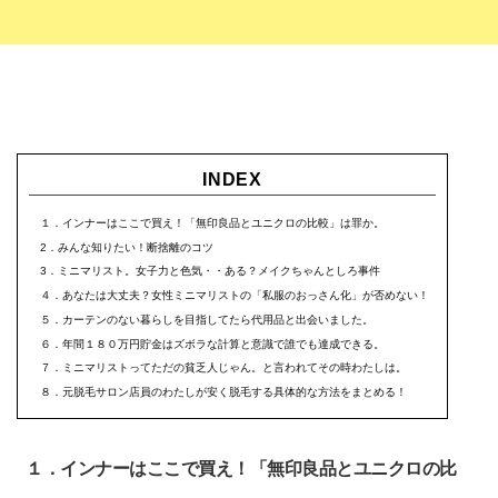
INDEX
１．インナーはここで買え！「無印良品とユニクロの比較」は罪か。
2．みんな知りたい！断捨離のコツ
3．ミニマリスト。女子力と色気・・ある？メイクちゃんとしろ事件
４．あなたは大丈夫？女性ミニマリストの「私服のおっさん化」が否めない！
５．カーテンのない暮らしを目指してたら代用品と出会いました。
６．年間１８０万円貯金はズボラな計算と意識で誰でも達成できる。
７．ミニマリストってただの貧乏人じゃん。と言われてその時わたしは。
８．元脱毛サロン店員のわたしが安く脱毛する具体的な方法をまとめる！
１．インナーはここで買え！「無印良品とユニクロの比