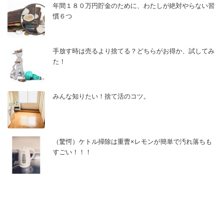
年間１８０万円貯金のために、わたしが絶対やらない習
慣６つ
手放す時は売るより捨てる？どちらがお得か、試してみ
た！
みんな知りたい！捨て活のコツ。
（驚愕）ケトル掃除は重曹×レモンが簡単で汚れ落ちも
すごい！！！