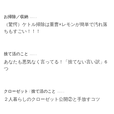
お掃除／収納
2018-01-15
（驚愕）ケトル掃除は重曹×レモンが簡単で汚れ落
ちもすごい！！！
捨て活のこと
2018-01-12
あなたも悪気なく言ってる！「捨てない言い訳」6
つ
クローゼット
/
捨て活のこと
2018-01-11
２人暮らしのクローゼット公開②と手放すコツ