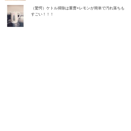
（驚愕）ケトル掃除は重曹×レモンが簡単で汚れ落ちも
すごい！！！