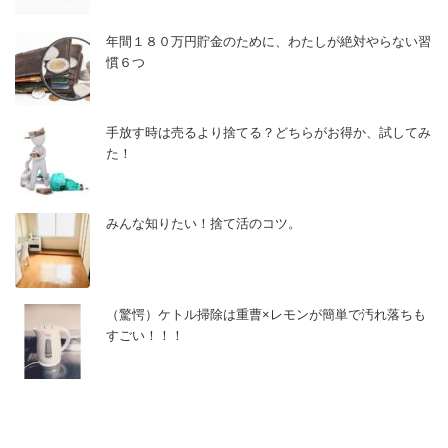
年間１８０万円貯金のために、わたしが絶対やらない習
慣６つ
手放す時は売るより捨てる？どちらがお得か、試してみ
た！
みんな知りたい！捨て活のコツ。
（驚愕）ケトル掃除は重曹×レモンが簡単で汚れ落ちも
すごい！！！