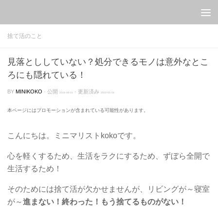
Skip to content
捨て活のこと
見落とししていない？処分できるモノは意外なとこ
ろにも隠れている！
BY
MINIKOKO
· 公開
· 更新済み
2018-08-01
2020-05-04
本ページにはプロモーションが含まれている可能性があります。
こんにちは。ミニマリストkokoです。
心を軽くするため、生活をラクにするため、ずぼら全開で
生活するため！
そのためには捨て活が欠かせませんが、リビングが～寝室
が～
進まない！終わった！もう捨てるものがない！